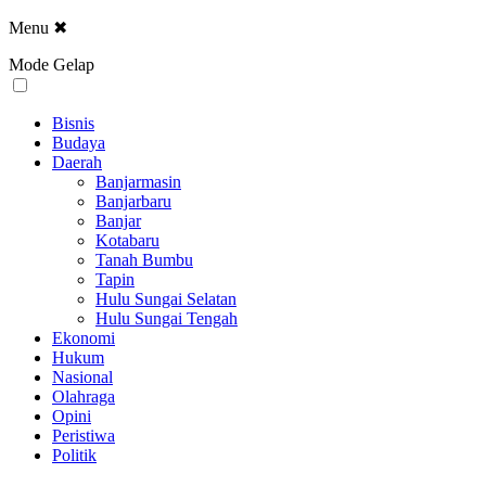
Menu
✖
Mode Gelap
Bisnis
Budaya
Daerah
Banjarmasin
Banjarbaru
Banjar
Kotabaru
Tanah Bumbu
Tapin
Hulu Sungai Selatan
Hulu Sungai Tengah
Ekonomi
Hukum
Nasional
Olahraga
Opini
Peristiwa
Politik