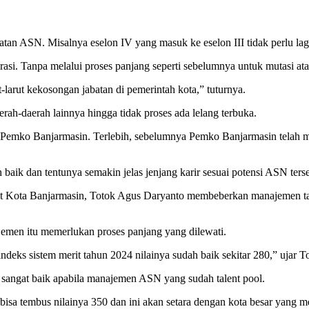
tan ASN. Misalnya eselon IV yang masuk ke eselon III tidak perlu lagi
krasi. Tanpa melalui proses panjang seperti sebelumnya untuk mutasi a
ut-larut kekosongan jabatan di pemerintah kota,” tuturnya.
erah-daerah lainnya hingga tidak proses ada lelang terbuka.
SN Pemko Banjarmasin. Terlebih, sebelumnya Pemko Banjarmasin telah
 baik dan tentunya semakin jelas jenjang karir sesuai potensi ASN terse
Kota Banjarmasin, Totok Agus Daryanto membeberkan manajemen talen
men itu memerlukan proses panjang yang dilewati.
ndeks sistem merit tahun 2024 nilainya sudah baik sekitar 280,” ujar T
n sangat baik apabila manajemen ASN yang sudah talent pool.
a tembus nilainya 350 dan ini akan setara dengan kota besar yang men