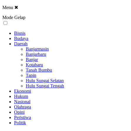
Menu
✖
Mode Gelap
Bisnis
Budaya
Daerah
Banjarmasin
Banjarbaru
Banjar
Kotabaru
Tanah Bumbu
Tapin
Hulu Sungai Selatan
Hulu Sungai Tengah
Ekonomi
Hukum
Nasional
Olahraga
Opini
Peristiwa
Politik