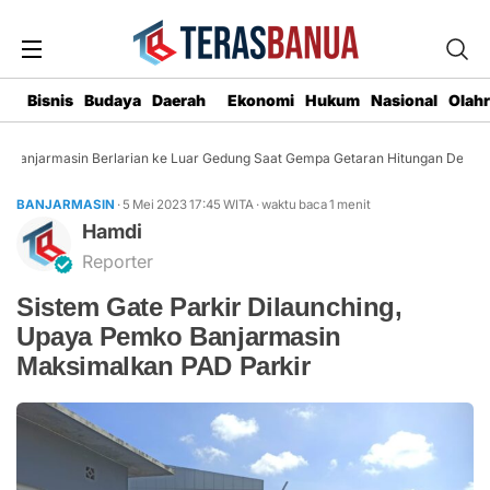
Bisnis
Budaya
Daerah
Ekonomi
Hukum
Nasional
Olah
anjarmasin Berlarian ke Luar Gedung Saat Gempa Getaran Hitungan Detik
BANJARMASIN
· 5 Mei 2023
17:45
WITA
·
waktu baca 1 menit
Hamdi
Reporter
Sistem Gate Parkir Dilaunching,
Upaya Pemko Banjarmasin
Maksimalkan PAD Parkir