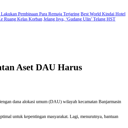
 Lakukan Pembinaan Para Remaja Terjaring
Best World Kindai Hotel
 Ke Ruang Kelas Korban
Jelang Isya, ‘Gudang Ulin’ Telang HST
atan Aset DAU Harus
n dengan dana alokasi umum (DAU) wilayah kecamatan Banjarmasin
timal untuk kepentingan masyarakat. Lagi, menurutnya, bantuan