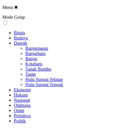
Menu
✖
Mode Gelap
Bisnis
Budaya
Daerah
Banjarmasin
Banjarbaru
Banjar
Kotabaru
Tanah Bumbu
Tapin
Hulu Sungai Selatan
Hulu Sungai Tengah
Ekonomi
Hukum
Nasional
Olahraga
Opini
Peristiwa
Politik