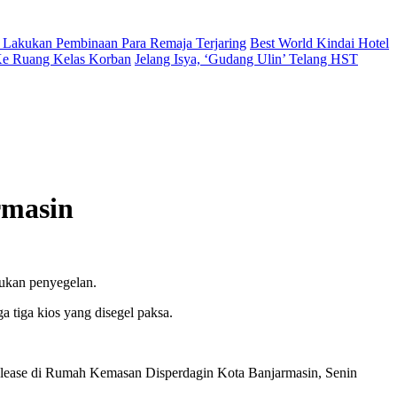
 Lakukan Pembinaan Para Remaja Terjaring
Best World Kindai Hotel
 Ke Ruang Kelas Korban
Jelang Isya, ‘Gudang Ulin’ Telang HST
rmasin
kukan penyegelan.
 tiga kios yang disegel paksa.
release di Rumah Kemasan Disperdagin Kota Banjarmasin, Senin