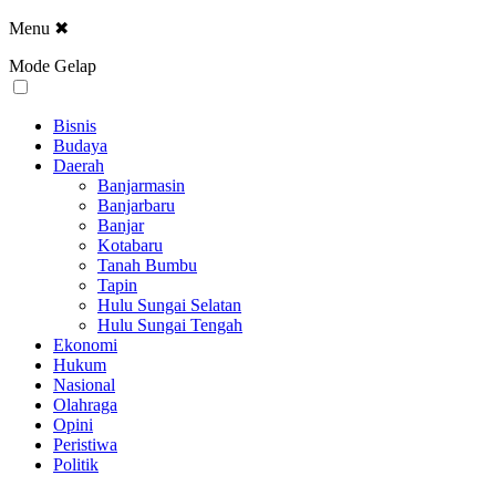
Menu
✖
Mode Gelap
Bisnis
Budaya
Daerah
Banjarmasin
Banjarbaru
Banjar
Kotabaru
Tanah Bumbu
Tapin
Hulu Sungai Selatan
Hulu Sungai Tengah
Ekonomi
Hukum
Nasional
Olahraga
Opini
Peristiwa
Politik