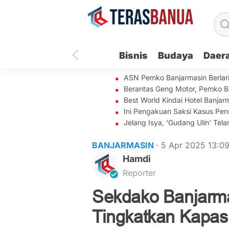
Bisnis
Budaya
Daer
ASN Pemko Banjarmasin Berlar
Berantas Geng Motor, Pemko B
Best World Kindai Hotel Banj
Ini Pengakuan Saksi Kasus Penu
Jelang Isya, ‘Gudang Ulin’ Te
BANJARMASIN
· 5 Apr 2025
13:0
Hamdi
Reporter
Sekdako Banjarma
Tingkatkan Kapa