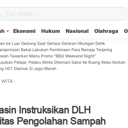
ah
Ekonomi
Hukum
Nasional
Olahraga
O
ian ke Luar Gedung Saat Gempa Getaran Hitungan Detik
anjarmasin Bakal Lakukan Pembinaan Para Remaja Terjaring
armasin Tawarkan Menu Promo “BBQ Weekend Night”
sukan Pelajar, Pelaku Minta Ditemani Saksi Ke Ruang Kelas Korban
lang HST Diamuk Si Jago Merah
9
WITA
·
sin Instruksikan DLH
sitas Pengolahan Sampah