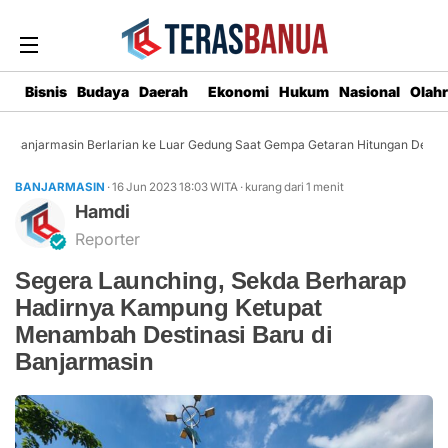
Bisnis
Budaya
Daerah
Ekonomi
Hukum
Nasional
Olah
Banjarmasin Berlarian ke Luar Gedung Saat Gempa Getaran Hitungan Detik
BANJARMASIN
· 16 Jun 2023
18:03
WITA
·
kurang dari 1 menit
Hamdi
Reporter
Segera Launching, Sekda Berharap
Hadirnya Kampung Ketupat
Menambah Destinasi Baru di
Banjarmasin