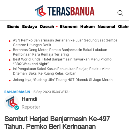
Bisnis
Budaya
Daerah
Ekonomi
Hukum
Nasional
Olah
ASN Pemko Banjarmasin Berlarian ke Luar Gedung Saat Gempa
Getaran Hitungan Detik
Berantas Geng Motor, Pemko Banjarmasin Bakal Lakukan
Pembinaan Para Remaja Terjaring
Best World Kindai Hotel Banjarmasin Tawarkan Menu Promo
“BBQ Weekend Night”
Ini Pengakuan Saksi Kasus Penusukan Pelajar, Pelaku Minta
Ditemani Saksi Ke Ruang Kelas Korban
Jelang Isya, ‘Gudang Ulin’ Telang HST Diamuk Si Jago Merah
BANJARMASIN
· 15 Sep 2023
15:04
WITA
·
Hamdi
Reporter
Sambut Harjad Banjarmasin Ke-497
Tahun, Pemko Beri Keringanan