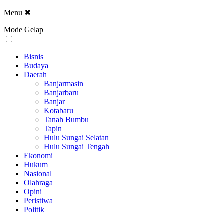
Menu
✖
Mode Gelap
Bisnis
Budaya
Daerah
Banjarmasin
Banjarbaru
Banjar
Kotabaru
Tanah Bumbu
Tapin
Hulu Sungai Selatan
Hulu Sungai Tengah
Ekonomi
Hukum
Nasional
Olahraga
Opini
Peristiwa
Politik