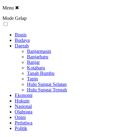
Menu
✖
Mode Gelap
Bisnis
Budaya
Daerah
Banjarmasin
Banjarbaru
Banjar
Kotabaru
Tanah Bumbu
Tapin
Hulu Sungai Selatan
Hulu Sungai Tengah
Ekonomi
Hukum
Nasional
Olahraga
Opini
Peristiwa
Politik