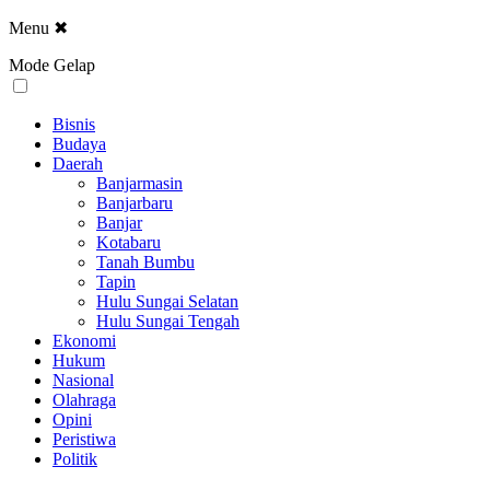
Menu
✖
Mode Gelap
Bisnis
Budaya
Daerah
Banjarmasin
Banjarbaru
Banjar
Kotabaru
Tanah Bumbu
Tapin
Hulu Sungai Selatan
Hulu Sungai Tengah
Ekonomi
Hukum
Nasional
Olahraga
Opini
Peristiwa
Politik