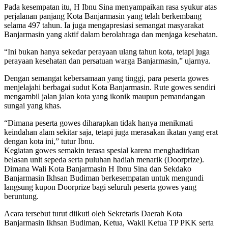
Pada kesempatan itu, H Ibnu Sina menyampaikan rasa syukur atas
perjalanan panjang Kota Banjarmasin yang telah berkembang
selama 497 tahun. Ia juga mengapresiasi semangat masyarakat
Banjarmasin yang aktif dalam berolahraga dan menjaga kesehatan.
“Ini bukan hanya sekedar perayaan ulang tahun kota, tetapi juga
perayaan kesehatan dan persatuan warga Banjarmasin,” ujarnya.
Dengan semangat kebersamaan yang tinggi, para peserta gowes
menjelajahi berbagai sudut Kota Banjarmasin. Rute gowes sendiri
mengambil jalan jalan kota yang ikonik maupun pemandangan
sungai yang khas.
“Dimana peserta gowes diharapkan tidak hanya menikmati
keindahan alam sekitar saja, tetapi juga merasakan ikatan yang erat
dengan kota ini,” tutur Ibnu.
Kegiatan gowes semakin terasa spesial karena menghadirkan
belasan unit sepeda serta puluhan hadiah menarik (Doorprize).
Dimana Wali Kota Banjarmasin H Ibnu Sina dan Sekdako
Banjarmasin Ikhsan Budiman berkesempatan untuk mengundi
langsung kupon Doorprize bagi seluruh peserta gowes yang
beruntung.
Acara tersebut turut diikuti oleh Sekretaris Daerah Kota
Banjarmasin Ikhsan Budiman, Ketua, Wakil Ketua TP PKK serta