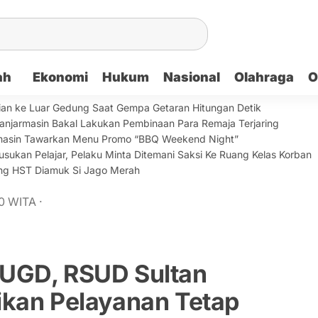
ah
Ekonomi
Hukum
Nasional
Olahraga
O
ian ke Luar Gedung Saat Gempa Getaran Hitungan Detik
anjarmasin Bakal Lakukan Pembinaan Para Remaja Terjaring
armasin Tawarkan Menu Promo “BBQ Weekend Night”
sukan Pelajar, Pelaku Minta Ditemani Saksi Ke Ruang Kelas Korban
lang HST Diamuk Si Jago Merah
0
WITA
·
 UGD, RSUD Sultan
ikan Pelayanan Tetap