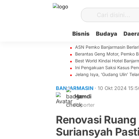
Bisnis
Budaya
Daer
ASN Pemko Banjarmasin Berlar
Berantas Geng Motor, Pemko B
Best World Kindai Hotel Banj
Ini Pengakuan Saksi Kasus Penu
Jelang Isya, ‘Gudang Ulin’ Te
BANJARMASIN
· 10 Okt 2024
15:5
Hamdi
Reporter
Renovasi Ruang
Suriansyah Past