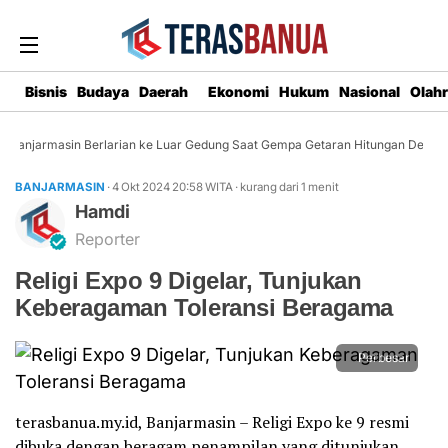
Bisnis
Budaya
Daerah
Ekonomi
Hukum
Nasional
Olah
Banjarmasin Berlarian ke Luar Gedung Saat Gempa Getaran Hitungan Detik
BANJARMASIN
· 4 Okt 2024
20:58
WITA
·
kurang dari 1 menit
Hamdi
Reporter
Religi Expo 9 Digelar, Tunjukan
Keberagaman Toleransi Beragama
Perbesar
terasbanua.my.id, Banjarmasin – Religi Expo ke 9 resmi
dibuka dengan beragam penampilan yang ditunjukan,