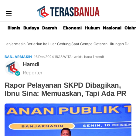
Bisnis
Budaya
Daerah
Ekonomi
Hukum
Nasional
Olah
Banjarmasin Berlarian ke Luar Gedung Saat Gempa Getaran Hitungan Detik
BANJARMASIN
· 16 Des 2024
18:18
WITA
·
waktu baca 1 menit
Hamdi
Reporter
Rapor Pelayanan SKPD Dibagikan,
Ibnu Sina: Memuaskan, Tapi Ada PR