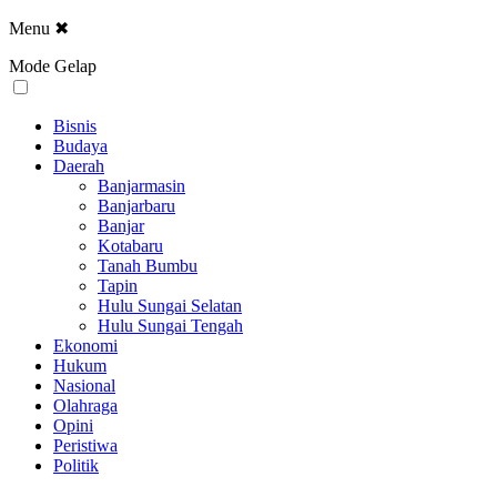
Menu
✖
Mode Gelap
Bisnis
Budaya
Daerah
Banjarmasin
Banjarbaru
Banjar
Kotabaru
Tanah Bumbu
Tapin
Hulu Sungai Selatan
Hulu Sungai Tengah
Ekonomi
Hukum
Nasional
Olahraga
Opini
Peristiwa
Politik