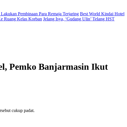
 Lakukan Pembinaan Para Remaja Terjaring
Best World Kindai Hotel
 Ke Ruang Kelas Korban
Jelang Isya, ‘Gudang Ulin’ Telang HST
el, Pemko Banjarmasin Ikut
rsebut cukup padat.