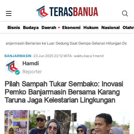
Bisnis
Budaya
Daerah
Ekonomi
Hukum
Nasional
Olah
Banjarmasin Berlarian ke Luar Gedung Saat Gempa Getaran Hitungan Detik
BANJARMASIN
· 23 Jun 2025
22:12
WITA
·
waktu baca 1 menit
Hamdi
Reporter
Pilah Sampah Tukar Sembako: Inovasi
Pemko Banjarmasin Bersama Karang
Taruna Jaga Kelestarian Lingkungan