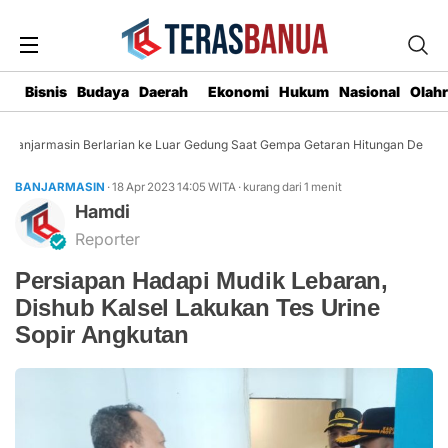
Bisnis
Budaya
Daerah
Ekonomi
Hukum
Nasional
Olah
anjarmasin Berlarian ke Luar Gedung Saat Gempa Getaran Hitungan Detik
BANJARMASIN
· 18 Apr 2023
14:05
WITA
·
kurang dari 1 menit
Hamdi
Reporter
Persiapan Hadapi Mudik Lebaran,
Dishub Kalsel Lakukan Tes Urine
Sopir Angkutan