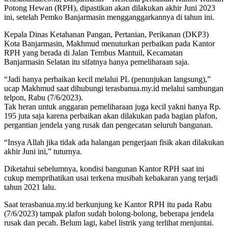
Potong Hewan (RPH), dipastikan akan dilakukan akhir Juni 2023
ini, setelah Pemko Banjarmasin mengganggarkannya di tahun ini.
Kepala Dinas Ketahanan Pangan, Pertanian, Perikanan (DKP3)
Kota Banjarmasin, Makhmud menuturkan perbaikan pada Kantor
RPH yang berada di Jalan Tembus Mantuil, Kecamatan
Banjarmasin Selatan itu sifatnya hanya pemeliharaan saja.
“Jadi hanya perbaikan kecil melalui PL (penunjukan langsung),”
ucap Makhmud saat dihubungi terasbanua.my.id melalui sambungan
telpon, Rabu (7/6/2023).
Tak heran untuk anggaran pemeliharaan juga kecil yakni hanya Rp.
195 juta saja karena perbaikan akan dilakukan pada bagian plafon,
pergantian jendela yang rusak dan pengecatan seluruh bangunan.
“Insya Allah jika tidak ada halangan pengerjaan fisik akan dilakukan
akhir Juni ini,” tuturnya.
Diketahui sebelumnya, kondisi bangunan Kantor RPH saat ini
cukup memprihatikan usai terkena musibah kebakaran yang terjadi
tahun 2021 lalu.
Saat terasbanua.my.id berkunjung ke Kantor RPH itu pada Rabu
(7/6/2023) tampak plafon sudah bolong-bolong, beberapa jendela
rusak dan pecah. Belum lagi, kabel listrik yang terlihat menjuntai.