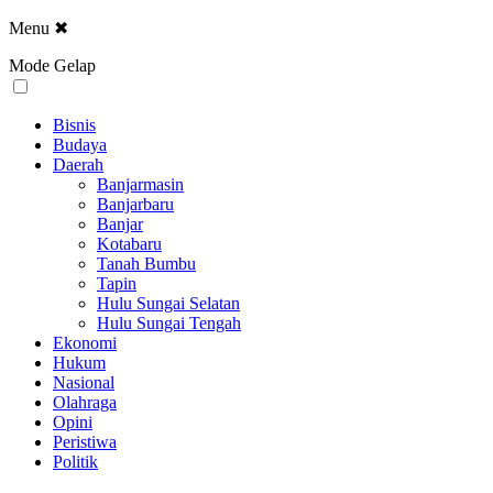
Menu
✖
Mode Gelap
Bisnis
Budaya
Daerah
Banjarmasin
Banjarbaru
Banjar
Kotabaru
Tanah Bumbu
Tapin
Hulu Sungai Selatan
Hulu Sungai Tengah
Ekonomi
Hukum
Nasional
Olahraga
Opini
Peristiwa
Politik