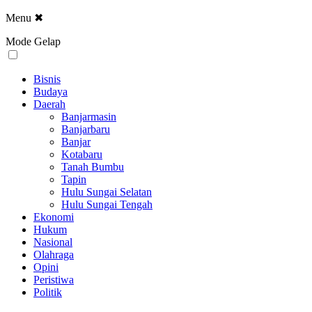
Menu
✖
Mode Gelap
Bisnis
Budaya
Daerah
Banjarmasin
Banjarbaru
Banjar
Kotabaru
Tanah Bumbu
Tapin
Hulu Sungai Selatan
Hulu Sungai Tengah
Ekonomi
Hukum
Nasional
Olahraga
Opini
Peristiwa
Politik