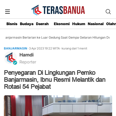
Bisnis
Budaya
Daerah
Ekonomi
Hukum
Nasional
Olah
Banjarmasin Berlarian ke Luar Gedung Saat Gempa Getaran Hitungan Detik
BANJARMASIN
· 3 Apr 2023
19:22
WITA
·
kurang dari 1 menit
Hamdi
Reporter
Penyegaran Di Lingkungan Pemko
Banjarmasin, Ibnu Resmi Melantik dan
Rotasi 54 Pejabat