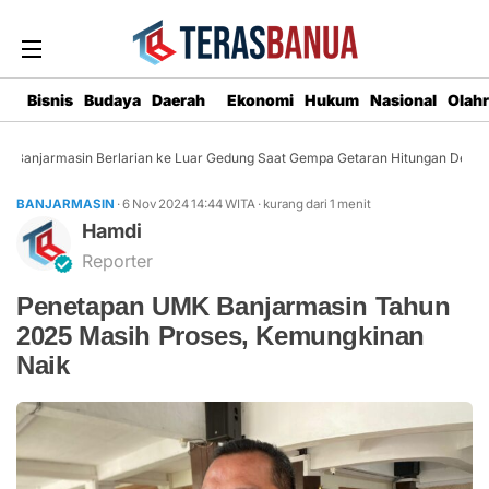
Bisnis
Budaya
Daerah
Ekonomi
Hukum
Nasional
Olah
Banjarmasin Berlarian ke Luar Gedung Saat Gempa Getaran Hitungan Detik
BANJARMASIN
· 6 Nov 2024
14:44
WITA
·
kurang dari 1 menit
Hamdi
Reporter
Penetapan UMK Banjarmasin Tahun
2025 Masih Proses, Kemungkinan
Naik