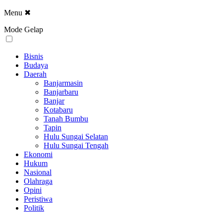
Menu
✖
Mode Gelap
Bisnis
Budaya
Daerah
Banjarmasin
Banjarbaru
Banjar
Kotabaru
Tanah Bumbu
Tapin
Hulu Sungai Selatan
Hulu Sungai Tengah
Ekonomi
Hukum
Nasional
Olahraga
Opini
Peristiwa
Politik