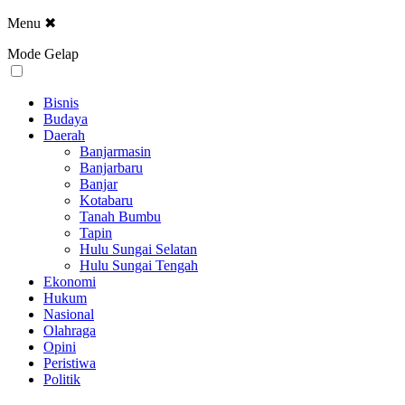
Menu
✖
Mode Gelap
Bisnis
Budaya
Daerah
Banjarmasin
Banjarbaru
Banjar
Kotabaru
Tanah Bumbu
Tapin
Hulu Sungai Selatan
Hulu Sungai Tengah
Ekonomi
Hukum
Nasional
Olahraga
Opini
Peristiwa
Politik