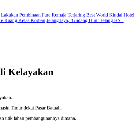
 Lakukan Pembinaan Para Remaja Terjaring
Best World Kindai Hotel
 Ke Ruang Kelas Korban
Jelang Isya, ‘Gudang Ulin’ Telang HST
di Kelayakan
yakan.
masin Timur dekat Pasar Batuah.
n titik lahan pembangunannya dimana.