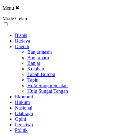
Menu
✖
Mode Gelap
Bisnis
Budaya
Daerah
Banjarmasin
Banjarbaru
Banjar
Kotabaru
Tanah Bumbu
Tapin
Hulu Sungai Selatan
Hulu Sungai Tengah
Ekonomi
Hukum
Nasional
Olahraga
Opini
Peristiwa
Politik