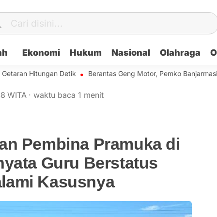
ah
Ekonomi
Hukum
Nasional
Olahraga
O
n Hitungan Detik
Berantas Geng Motor, Pemko Banjarmasin Bakal
48
WITA
·
waktu baca 1 menit
an Pembina Pramuka di
nyata Guru Berstatus
lami Kasusnya