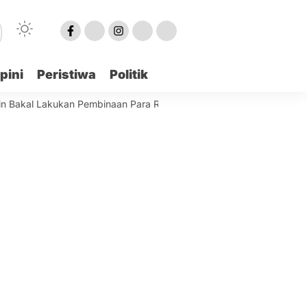
pini
Peristiwa
Politik
 Lakukan Pembinaan Para Remaja Terjaring
Best World Kindai H