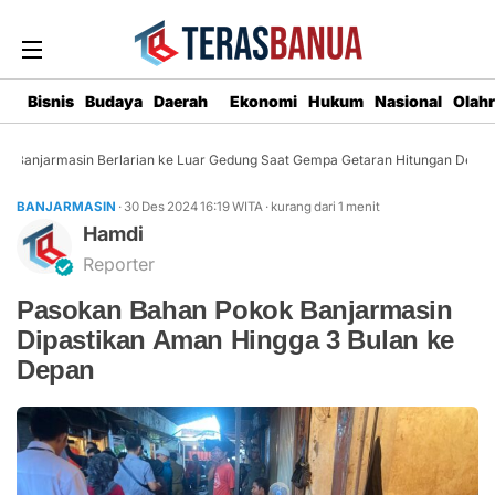
Bisnis
Budaya
Daerah
Ekonomi
Hukum
Nasional
Olah
Banjarmasin Berlarian ke Luar Gedung Saat Gempa Getaran Hitungan Detik
BANJARMASIN
· 30 Des 2024
16:19
WITA
·
kurang dari 1 menit
Hamdi
Reporter
Pasokan Bahan Pokok Banjarmasin
Dipastikan Aman Hingga 3 Bulan ke
Depan