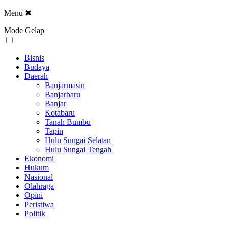
Menu
✖
Mode Gelap
Bisnis
Budaya
Daerah
Banjarmasin
Banjarbaru
Banjar
Kotabaru
Tanah Bumbu
Tapin
Hulu Sungai Selatan
Hulu Sungai Tengah
Ekonomi
Hukum
Nasional
Olahraga
Opini
Peristiwa
Politik