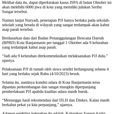
Melihat data itu, dapat diperkirakan kasus ISPA di bulan Oktober ini
akan melebihi 6000 jiwa di kota yang memiliki julukan Seribu
Sungai tersebut.
Namun lanjut Nuryadi, penerapan PJJ hanya berlaku pada sekolah-
sekolah yang berada di wilayah yang sangat terdampak akan kabut
asap parah tersebut.
Berdasarkan data dari Badan Penanggulangan Bencana Daerah
(BPBD) Kota Banjarmasin per tanggal 1 Oktober ada 9 kelurahan
yang terdampak kabut asap parah.
“Jadi ada 9 kelurahan direkomendasikan melaksanakan PJJ dulu,”
ujarnya.
Pelaksanaan PJJ di rumah oleh siswa sendiri berlangsung selama 4
hari yang berlaku sejak Rabu (4/10/2023) besok.
Selama itu, nantinya kondisi udara di Kota Banjarmasin terus
dipantau perkembangan dan sangat mungkin diperpanjang
pemberlakuan PJJ apabila kualitas udara masih buruk.
“Menunggu hasil rekomendasi dari DLH dan Dinkes. Kalau masih
berkabut pekat ya kita perpanjang,” ujarnya.
Adapun sembilan kelurahan itu adalah, Kelurahan Sungai Andai,