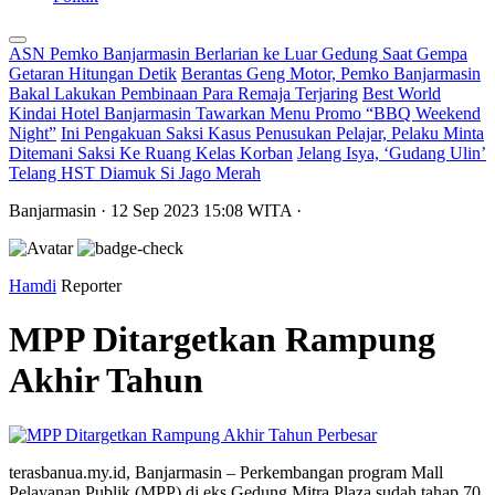
ASN Pemko Banjarmasin Berlarian ke Luar Gedung Saat Gempa
Getaran Hitungan Detik
Berantas Geng Motor, Pemko Banjarmasin
Bakal Lakukan Pembinaan Para Remaja Terjaring
Best World
Kindai Hotel Banjarmasin Tawarkan Menu Promo “BBQ Weekend
Night”
Ini Pengakuan Saksi Kasus Penusukan Pelajar, Pelaku Minta
Ditemani Saksi Ke Ruang Kelas Korban
Jelang Isya, ‘Gudang Ulin’
Telang HST Diamuk Si Jago Merah
Banjarmasin
· 12 Sep 2023
15:08
WITA
·
Hamdi
Reporter
MPP Ditargetkan Rampung
Akhir Tahun
Perbesar
terasbanua.my.id, Banjarmasin – Perkembangan program Mall
Pelayanan Publik (MPP) di eks Gedung Mitra Plaza sudah tahap 70