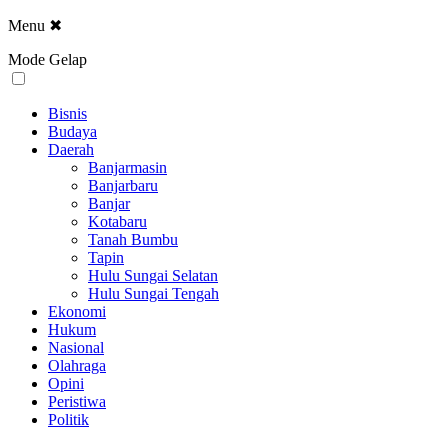
Menu
✖
Mode Gelap
Bisnis
Budaya
Daerah
Banjarmasin
Banjarbaru
Banjar
Kotabaru
Tanah Bumbu
Tapin
Hulu Sungai Selatan
Hulu Sungai Tengah
Ekonomi
Hukum
Nasional
Olahraga
Opini
Peristiwa
Politik