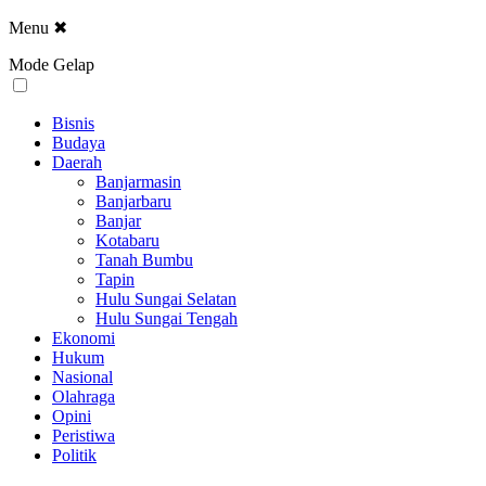
Menu
✖
Mode Gelap
Bisnis
Budaya
Daerah
Banjarmasin
Banjarbaru
Banjar
Kotabaru
Tanah Bumbu
Tapin
Hulu Sungai Selatan
Hulu Sungai Tengah
Ekonomi
Hukum
Nasional
Olahraga
Opini
Peristiwa
Politik