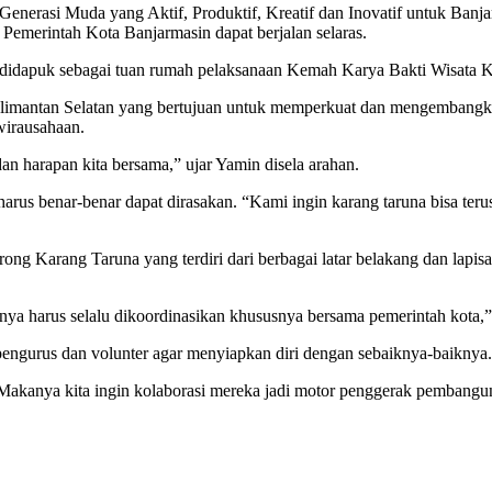
erasi Muda yang Aktif, Produktif, Kreatif dan Inovatif untuk Banjar
Pemerintah Kota Banjarmasin dapat berjalan selaras.
g didapuk sebagai tuan rumah pelaksanaan Kemah Karya Bakti Wisa
antan Selatan yang bertujuan untuk memperkuat dan mengembangkan ke
wirausahaan.
an harapan kita bersama,” ujar Yamin disela arahan.
rus benar-benar dapat dirasakan. “Kami ingin karang taruna bisa ter
ng Karang Taruna yang terdiri dari berbagai latar belakang dan lapi
tannya harus selalu dikoordinasikan khususnya bersama pemerintah kota
ngurus dan volunter agar menyiapkan diri dengan sebaiknya-baiknya.
 Makanya kita ingin kolaborasi mereka jadi motor penggerak pembanguna