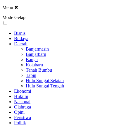
Menu
✖
Mode Gelap
Bisnis
Budaya
Daerah
Banjarmasin
Banjarbaru
Banjar
Kotabaru
Tanah Bumbu
Tapin
Hulu Sungai Selatan
Hulu Sungai Tengah
Ekonomi
Hukum
Nasional
Olahraga
Opini
Peristiwa
Politik