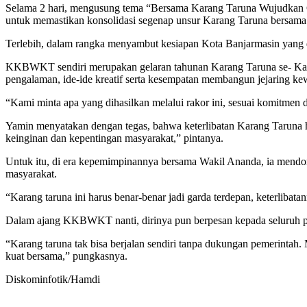
Selama 2 hari, mengusung tema “Bersama Karang Taruna Wujudkan Gen
untuk memastikan konsolidasi segenap unsur Karang Taruna bersama 
Terlebih, dalam rangka menyambut kesiapan Kota Banjarmasin yan
KKBWKT sendiri merupakan gelaran tahunan Karang Taruna se- Kalim
pengalaman, ide-ide kreatif serta kesempatan membangun jejaring ke
“Kami minta apa yang dihasilkan melalui rakor ini, sesuai komitmen d
Yamin menyatakan dengan tegas, bahwa keterlibatan Karang Taruna ha
keinginan dan kepentingan masyarakat,” pintanya.
Untuk itu, di era kepemimpinannya bersama Wakil Ananda, ia mendoro
masyarakat.
“Karang taruna ini harus benar-benar jadi garda terdepan, keterliba
Dalam ajang KKBWKT nanti, dirinya pun berpesan kepada seluruh pe
“Karang taruna tak bisa berjalan sendiri tanpa dukungan pemerintah.
kuat bersama,” pungkasnya.
Diskominfotik/Hamdi