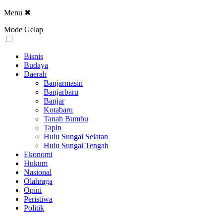
Menu
✖
Mode Gelap
Bisnis
Budaya
Daerah
Banjarmasin
Banjarbaru
Banjar
Kotabaru
Tanah Bumbu
Tapin
Hulu Sungai Selatan
Hulu Sungai Tengah
Ekonomi
Hukum
Nasional
Olahraga
Opini
Peristiwa
Politik