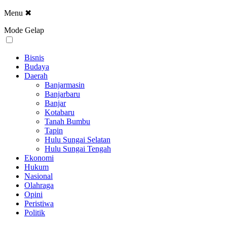
Menu
✖
Mode Gelap
Bisnis
Budaya
Daerah
Banjarmasin
Banjarbaru
Banjar
Kotabaru
Tanah Bumbu
Tapin
Hulu Sungai Selatan
Hulu Sungai Tengah
Ekonomi
Hukum
Nasional
Olahraga
Opini
Peristiwa
Politik