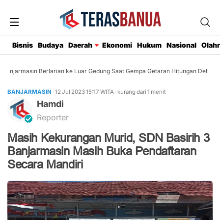
Bisnis
Budaya
Daerah
Ekonomi
Hukum
Nasional
Olah
anjarmasin Berlarian ke Luar Gedung Saat Gempa Getaran Hitungan Detik
BANJARMASIN
· 12 Jul 2023
15:17
WITA
·
kurang dari 1 menit
Hamdi
Reporter
Masih Kekurangan Murid, SDN Basirih 3
Banjarmasin Masih Buka Pendaftaran
Secara Mandiri