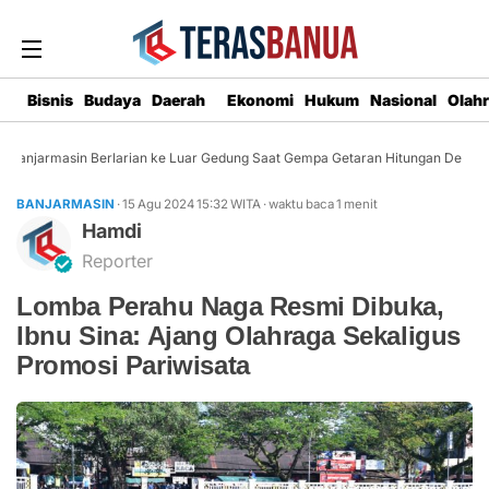
Bisnis
Budaya
Daerah
Ekonomi
Hukum
Nasional
Olah
anjarmasin Berlarian ke Luar Gedung Saat Gempa Getaran Hitungan Detik
BANJARMASIN
· 15 Agu 2024
15:32
WITA
·
waktu baca 1 menit
Hamdi
Reporter
Lomba Perahu Naga Resmi Dibuka,
Ibnu Sina: Ajang Olahraga Sekaligus
Promosi Pariwisata