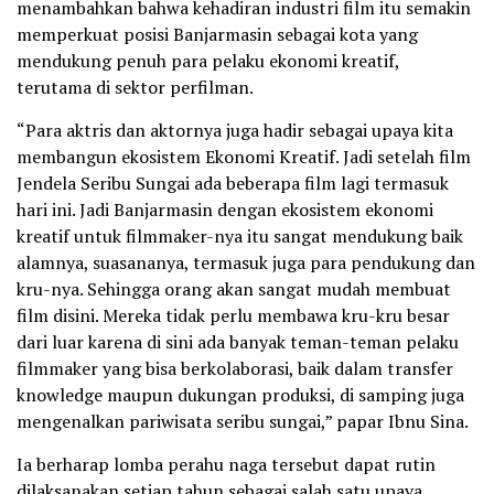
menambahkan bahwa kehadiran industri film itu semakin
memperkuat posisi Banjarmasin sebagai kota yang
mendukung penuh para pelaku ekonomi kreatif,
terutama di sektor perfilman.
“Para aktris dan aktornya juga hadir sebagai upaya kita
membangun ekosistem Ekonomi Kreatif. Jadi setelah film
Jendela Seribu Sungai ada beberapa film lagi termasuk
hari ini. Jadi Banjarmasin dengan ekosistem ekonomi
kreatif untuk filmmaker-nya itu sangat mendukung baik
alamnya, suasananya, termasuk juga para pendukung dan
kru-nya. Sehingga orang akan sangat mudah membuat
film disini. Mereka tidak perlu membawa kru-kru besar
dari luar karena di sini ada banyak teman-teman pelaku
filmmaker yang bisa berkolaborasi, baik dalam transfer
knowledge maupun dukungan produksi, di samping juga
mengenalkan pariwisata seribu sungai,” papar Ibnu Sina.
Ia berharap lomba perahu naga tersebut dapat rutin
dilaksanakan setiap tahun sebagai salah satu upaya