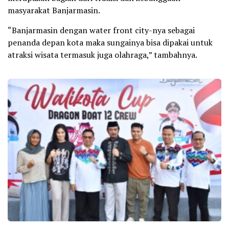
masyarakat Banjarmasin.
“Banjarmasin dengan water front city-nya sebagai
penanda depan kota maka sungainya bisa dipakai untuk
atraksi wisata termasuk juga olahraga,” tambahnya.