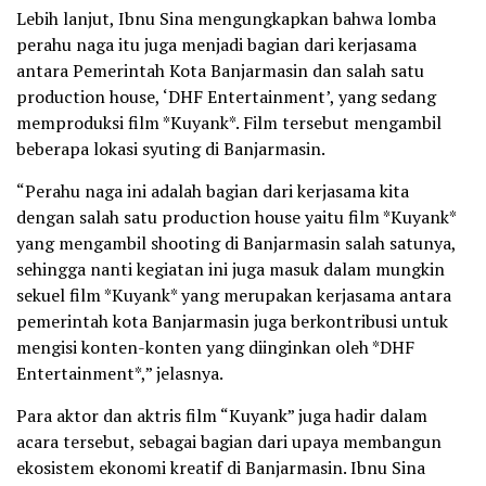
Lebih lanjut, Ibnu Sina mengungkapkan bahwa lomba
perahu naga itu juga menjadi bagian dari kerjasama
antara Pemerintah Kota Banjarmasin dan salah satu
production house, ‘DHF Entertainment’, yang sedang
memproduksi film *Kuyank*. Film tersebut mengambil
beberapa lokasi syuting di Banjarmasin.
“Perahu naga ini adalah bagian dari kerjasama kita
dengan salah satu production house yaitu film *Kuyank*
yang mengambil shooting di Banjarmasin salah satunya,
sehingga nanti kegiatan ini juga masuk dalam mungkin
sekuel film *Kuyank* yang merupakan kerjasama antara
pemerintah kota Banjarmasin juga berkontribusi untuk
mengisi konten-konten yang diinginkan oleh *DHF
Entertainment*,” jelasnya.
Para aktor dan aktris film “Kuyank” juga hadir dalam
acara tersebut, sebagai bagian dari upaya membangun
ekosistem ekonomi kreatif di Banjarmasin. Ibnu Sina