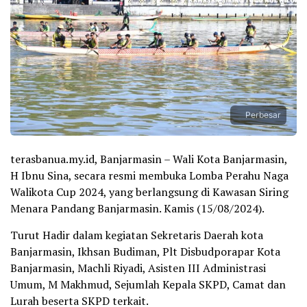
Perbesar
terasbanua.my.id, Banjarmasin – Wali Kota Banjarmasin,
H Ibnu Sina, secara resmi membuka Lomba Perahu Naga
Walikota Cup 2024, yang berlangsung di Kawasan Siring
Menara Pandang Banjarmasin. Kamis (15/08/2024).
Turut Hadir dalam kegiatan Sekretaris Daerah kota
Banjarmasin, Ikhsan Budiman, Plt Disbudporapar Kota
Banjarmasin, Machli Riyadi, Asisten III Administrasi
Umum, M Makhmud, Sejumlah Kepala SKPD, Camat dan
Lurah beserta SKPD terkait.