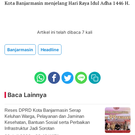
Kota Banjarmasin menjelang Hari Raya Idul Adha 1446 H.
Artikel ini telah dibaca 7 kali
Banjarmasin
Headline
Baca Lainnya
Reses DPRD Kota Banjarmasin Serap
Keluhan Warga, Pelayanan dan Jaminan
Kesehatan, Bantuan Sosial serta Perbaikan
Infrastruktur Jadi Sorotan