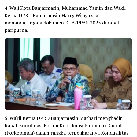
4. Wali Kota Banjarmasin, Muhammad Yamin dan Wakil
Ketua DPRD Banjarmasin Harry Wijaya saat
menandatangani dokumen KUA/PPAS 2025 di rapat
paripurna.
5. Wakil Ketua DPRD Banjarmasin Mathari menghadir
Rapat Koordinasi Forum Koordinasi Pimpinan Daerah
(Forkopimda) dalam rangka terpeliharanya Kondusifitas