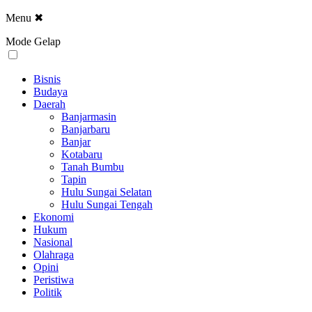
Menu
✖
Mode Gelap
Bisnis
Budaya
Daerah
Banjarmasin
Banjarbaru
Banjar
Kotabaru
Tanah Bumbu
Tapin
Hulu Sungai Selatan
Hulu Sungai Tengah
Ekonomi
Hukum
Nasional
Olahraga
Opini
Peristiwa
Politik