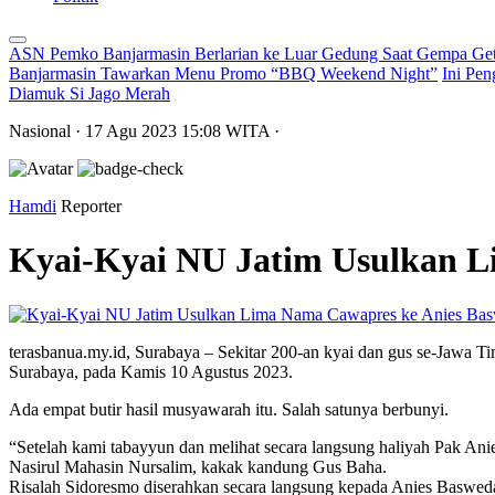
ASN Pemko Banjarmasin Berlarian ke Luar Gedung Saat Gempa Get
Banjarmasin Tawarkan Menu Promo “BBQ Weekend Night”
Ini Pen
Diamuk Si Jago Merah
Nasional
· 17 Agu 2023
15:08
WITA
·
Hamdi
Reporter
Kyai-Kyai NU Jatim Usulkan L
terasbanua.my.id, Surabaya – Sekitar 200-an kyai dan gus se-Jawa
Surabaya, pada Kamis 10 Agustus 2023.
Ada empat butir hasil musyawarah itu. Salah satunya berbunyi.
“Setelah kami tabayyun dan melihat secara langsung haliyah Pak An
Nasirul Mahasin Nursalim, kakak kandung Gus Baha.
Risalah Sidoresmo diserahkan secara langsung kepada Anies Basw