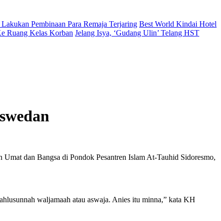
 Lakukan Pembinaan Para Remaja Terjaring
Best World Kindai Hotel
 Ke Ruang Kelas Korban
Jelang Isya, ‘Gudang Ulin’ Telang HST
aswedan
n Umat dan Bangsa di Pondok Pesantren Islam At-Tauhid Sidoresmo,
ahlusunnah waljamaah atau aswaja. Anies itu minna,” kata KH