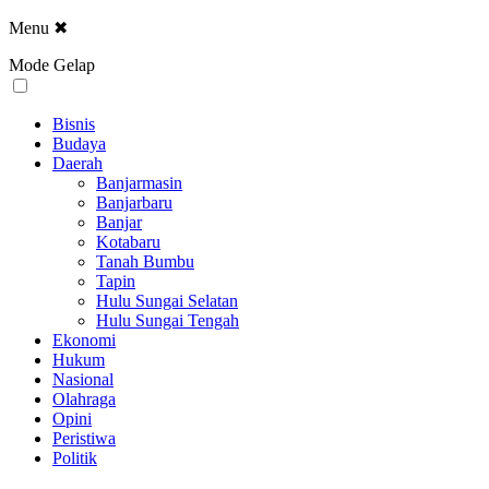
Menu
✖
Mode Gelap
Bisnis
Budaya
Daerah
Banjarmasin
Banjarbaru
Banjar
Kotabaru
Tanah Bumbu
Tapin
Hulu Sungai Selatan
Hulu Sungai Tengah
Ekonomi
Hukum
Nasional
Olahraga
Opini
Peristiwa
Politik