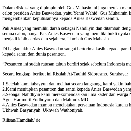
Dalam diskusi yang dipimpin oleh Gus Mahasin ini juga mereka mem
calon presiden Anies Baswedan, yaitu Yenni Wahid, Gus Muhaimin I
mengembalikan keputusannya kepada Anies Baswedan sendiri.
Pak Anies yang memiliki darah sebagai Nahdliyin dan ditambah denga
semua calon, hanya Pak Anies Baswedan yang memiliki bukti nyata dal
menjadi lebih cerdas dan sejahtera,” tambah Gus Mahasin.
Di bagian akhir Anies Baswedan sangat berterima kasih kepada para
kepada santri dan dunia pesantren.
“Pesantren ini sudah ratusan tahun berdiri sejak sebelum Indonesia 
Secara lengkap, berikut ini Risalah At-Tauhid Sidoresmo, Surabaya:
1.Setelah kami tabayyun dan melihat secara langsung, kami yakin b
2.Kami menitipkan pesantren dan santri kepada Anies Baswedan yang
3.Sebagai Nahdliyin kami merekomendasikan lima kader dan warga N
Agus Harimurti Yudhoyono dan Mahfudz MD.
4.Anies Baswedan mampu menciptakan persatuan Indonesia karena h
Ukhwah Basyariyah, Ukhwah Wathoniyah.
Rilisan/Hamdiah/ rie