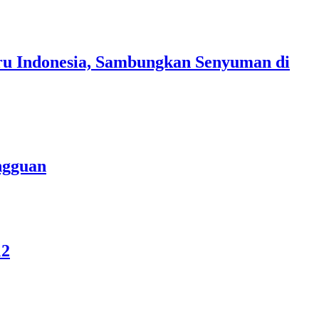
uru Indonesia, Sambungkan Senyuman di
ngguan
12