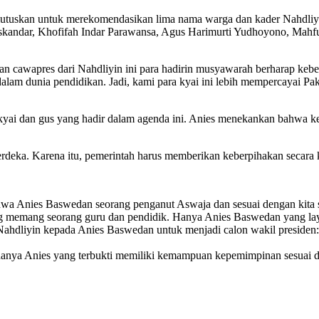
utuskan untuk merekomendasikan lima nama warga dan kader Nahdliyi
skandar, Khofifah Indar Parawansa, Agus Harimurti Yudhoyono, Mahfu
n cawapres dari Nahdliyin ini para hadirin musyawarah berharap keber
am dunia pendidikan. Jadi, kami para kyai ini lebih mempercayai Pak A
 kyai dan gus yang hadir dalam agenda ini. Anies menekankan bahwa k
merdeka. Karena itu, pemerintah harus memberikan keberpihakan secara 
ahwa Anies Baswedan seorang penganut Aswaja dan sesuai dengan kita 
 memang seorang guru dan pendidik. Hanya Anies Baswedan yang layak
ahdliyin kepada Anies Baswedan untuk menjadi calon wakil presiden:
anya Anies yang terbukti memiliki kemampuan kepemimpinan sesuai d