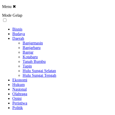
Menu
✖
Mode Gelap
Bisnis
Budaya
Daerah
Banjarmasin
Banjarbaru
Banjar
Kotabaru
Tanah Bumbu
Tapin
Hulu Sungai Selatan
Hulu Sungai Tengah
Ekonomi
Hukum
Nasional
Olahraga
Opini
Peristiwa
Politik