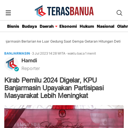
Bisnis
Budaya
Daerah
Ekonomi
Hukum
Nasional
Olah
njarmasin Berlarian ke Luar Gedung Saat Gempa Getaran Hitungan Detik
BANJARMASIN
· 3 Jul 2023
14:28
WITA
·
waktu baca 1 menit
Hamdi
Reporter
Kirab Pemilu 2024 Digelar, KPU
Banjarmasin Upayakan Partisipasi
Masyarakat Lebih Meningkat