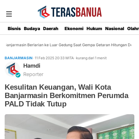
Bisnis
Budaya
Daerah
Ekonomi
Hukum
Nasional
Olah
Banjarmasin Berlarian ke Luar Gedung Saat Gempa Getaran Hitungan Detik
BANJARMASIN
· 11 Feb 2025
20:33
WITA
·
kurang dari 1 menit
Hamdi
Reporter
Kesulitan Keuangan, Wali Kota
Banjarmasin Berkomitmen Perumda
PALD Tidak Tutup