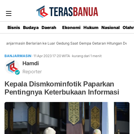
Bisnis
Budaya
Daerah
Ekonomi
Hukum
Nasional
Olah
Banjarmasin Berlarian ke Luar Gedung Saat Gempa Getaran Hitungan Detik
BANJARMASIN
· 11 Apr 2023
17:20
WITA
·
kurang dari 1 menit
Hamdi
Reporter
Kepala Dismkominfotik Paparkan
Pentingnya Keterbukaan Informasi