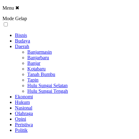
Menu
✖
Mode Gelap
Bisnis
Budaya
Daerah
Banjarmasin
Banjarbaru
Banjar
Kotabaru
Tanah Bumbu
Tapin
Hulu Sungai Selatan
Hulu Sungai Tengah
Ekonomi
Hukum
Nasional
Olahraga
Opini
Peristiwa
Politik