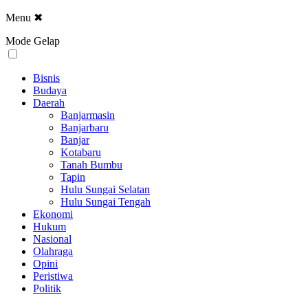
Menu
✖
Mode Gelap
Bisnis
Budaya
Daerah
Banjarmasin
Banjarbaru
Banjar
Kotabaru
Tanah Bumbu
Tapin
Hulu Sungai Selatan
Hulu Sungai Tengah
Ekonomi
Hukum
Nasional
Olahraga
Opini
Peristiwa
Politik