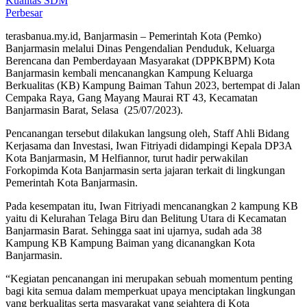
Perbesar
terasbanua.my.id, Banjarmasin – Pemerintah Kota (Pemko)
Banjarmasin melalui Dinas Pengendalian Penduduk, Keluarga
Berencana dan Pemberdayaan Masyarakat (DPPKBPM) Kota
Banjarmasin kembali mencanangkan Kampung Keluarga
Berkualitas (KB) Kampung Baiman Tahun 2023, bertempat di Jalan
Cempaka Raya, Gang Mayang Maurai RT 43, Kecamatan
Banjarmasin Barat, Selasa (25/07/2023).
Pencanangan tersebut dilakukan langsung oleh, Staff Ahli Bidang
Kerjasama dan Investasi, Iwan Fitriyadi didampingi Kepala DP3A
Kota Banjarmasin, M Helfiannor, turut hadir perwakilan
Forkopimda Kota Banjarmasin serta jajaran terkait di lingkungan
Pemerintah Kota Banjarmasin.
Pada kesempatan itu, Iwan Fitriyadi mencanangkan 2 kampung KB
yaitu di Kelurahan Telaga Biru dan Belitung Utara di Kecamatan
Banjarmasin Barat. Sehingga saat ini ujarnya, sudah ada 38
Kampung KB Kampung Baiman yang dicanangkan Kota
Banjarmasin.
“Kegiatan pencanangan ini merupakan sebuah momentum penting
bagi kita semua dalam memperkuat upaya menciptakan lingkungan
yang berkualitas serta masyarakat yang sejahtera di Kota