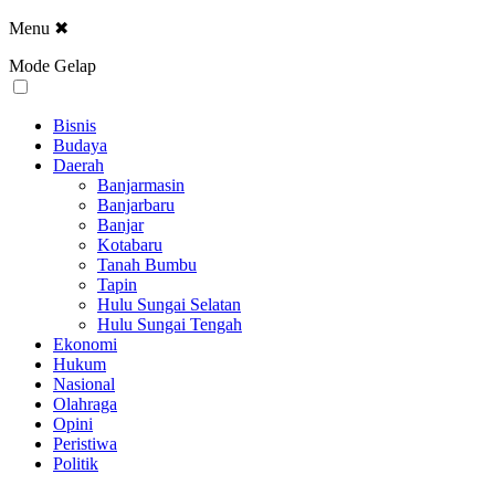
Menu
✖
Mode Gelap
Bisnis
Budaya
Daerah
Banjarmasin
Banjarbaru
Banjar
Kotabaru
Tanah Bumbu
Tapin
Hulu Sungai Selatan
Hulu Sungai Tengah
Ekonomi
Hukum
Nasional
Olahraga
Opini
Peristiwa
Politik