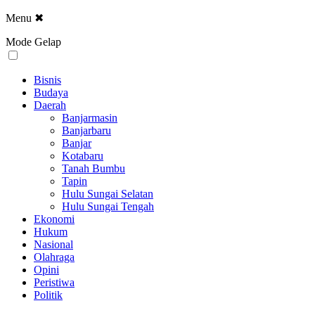
Menu
✖
Mode Gelap
Bisnis
Budaya
Daerah
Banjarmasin
Banjarbaru
Banjar
Kotabaru
Tanah Bumbu
Tapin
Hulu Sungai Selatan
Hulu Sungai Tengah
Ekonomi
Hukum
Nasional
Olahraga
Opini
Peristiwa
Politik