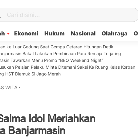
ah
Ekonomi
Hukum
Nasional
Olahraga
O
ian ke Luar Gedung Saat Gempa Getaran Hitungan Detik
anjarmasin Bakal Lakukan Pembinaan Para Remaja Terjaring
armasin Tawarkan Menu Promo “BBQ Weekend Night”
sukan Pelajar, Pelaku Minta Ditemani Saksi Ke Ruang Kelas Korban
lang HST Diamuk Si Jago Merah
58
WITA
·
Salma Idol Meriahkan
ta Banjarmasin