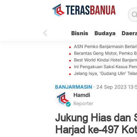
Bisnis
Budaya
Daer
ASN Pemko Banjarmasin Berlar
Berantas Geng Motor, Pemko B
Best World Kindai Hotel Banj
Ini Pengakuan Saksi Kasus Penu
Jelang Isya, ‘Gudang Ulin’ Te
BANJARMASIN
· 24 Sep 2023
13:
Hamdi
Reporter
Jukung Hias dan 
Harjad ke-497 Ko