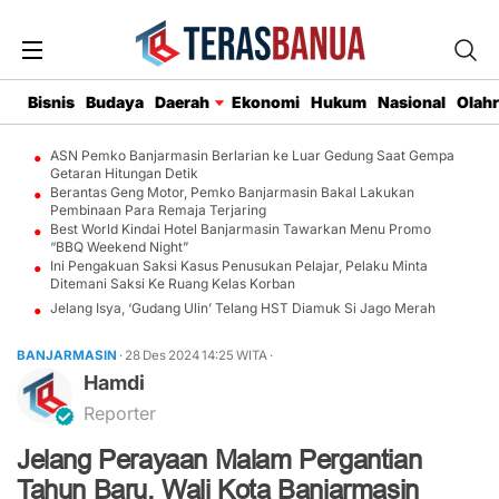
Bisnis
Budaya
Daerah
Ekonomi
Hukum
Nasional
Olah
ASN Pemko Banjarmasin Berlarian ke Luar Gedung Saat Gempa
Getaran Hitungan Detik
Berantas Geng Motor, Pemko Banjarmasin Bakal Lakukan
Pembinaan Para Remaja Terjaring
Best World Kindai Hotel Banjarmasin Tawarkan Menu Promo
“BBQ Weekend Night”
Ini Pengakuan Saksi Kasus Penusukan Pelajar, Pelaku Minta
Ditemani Saksi Ke Ruang Kelas Korban
Jelang Isya, ‘Gudang Ulin’ Telang HST Diamuk Si Jago Merah
BANJARMASIN
· 28 Des 2024
14:25
WITA
·
Hamdi
Reporter
Jelang Perayaan Malam Pergantian
Tahun Baru, Wali Kota Banjarmasin