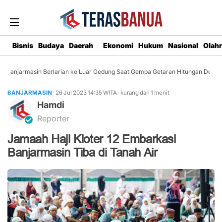
Bisnis
Budaya
Daerah
Ekonomi
Hukum
Nasional
Olah
Banjarmasin Berlarian ke Luar Gedung Saat Gempa Getaran Hitungan Detik
BANJARMASIN
· 26 Jul 2023
14:35
WITA
·
kurang dari 1 menit
Hamdi
Reporter
Jamaah Haji Kloter 12 Embarkasi
Banjarmasin Tiba di Tanah Air