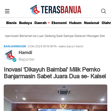
Bisnis
Budaya
Daerah
Ekonomi
Hukum
Nasional
Olah
njarmasin Berlarian ke Luar Gedung Saat Gempa Getaran Hitungan Detik
BANJARMASIN
· 3 Okt 2024
19:16
WITA
·
waktu baca 1 menit
Hamdi
Reporter
Inovasi ‘Dikayuh Baimbai’ Milik Pemko
Banjarmasin Sabet Juara Dua se- Kalsel