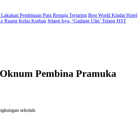
 Lakukan Pembinaan Para Remaja Terjaring
Best World Kindai Hotel
 Ke Ruang Kelas Korban
Jelang Isya, ‘Gudang Ulin’ Telang HST
eh Oknum Pembina Pramuka
ingkungan sekolah.