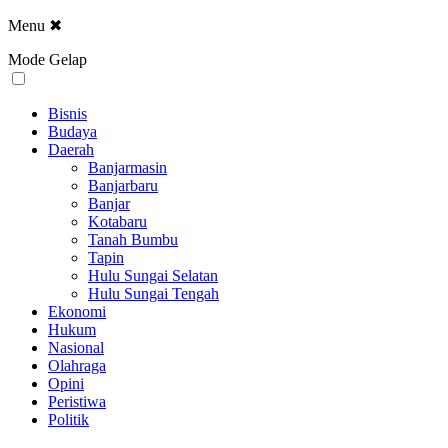
Menu
✖
Mode Gelap
Bisnis
Budaya
Daerah
Banjarmasin
Banjarbaru
Banjar
Kotabaru
Tanah Bumbu
Tapin
Hulu Sungai Selatan
Hulu Sungai Tengah
Ekonomi
Hukum
Nasional
Olahraga
Opini
Peristiwa
Politik